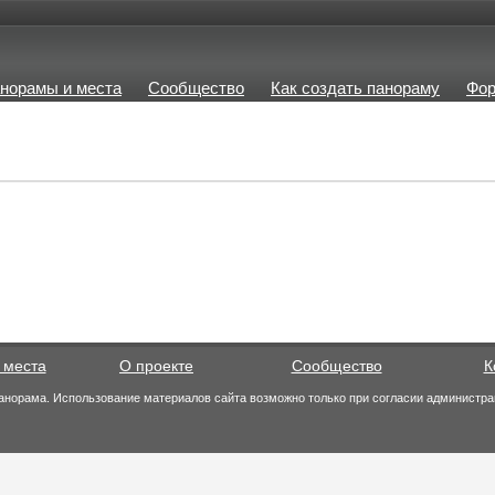
норамы и места
Сообщество
Как создать панораму
Фо
 места
О проекте
Сообщество
К
анорама. Использование материалов сайта возможно только при согласии администра