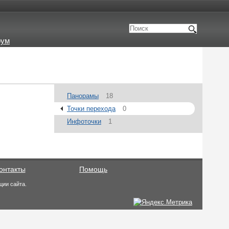
рум
Панорамы
18
Точки перехода
0
Инфоточки
1
онтакты
Помощь
ции сайта.