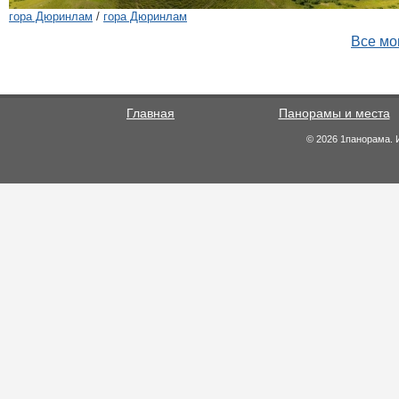
гора Дюринлам
/
гора Дюринлам
Все мо
Главная
Панорамы и места
© 2026 1панорама. 