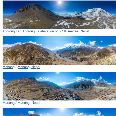
Thorong La
/
Thorong La elevation of 5,416 metres, Nepal
Manang
/
Manang, Nepal
Manang
/
Manang, Nepal