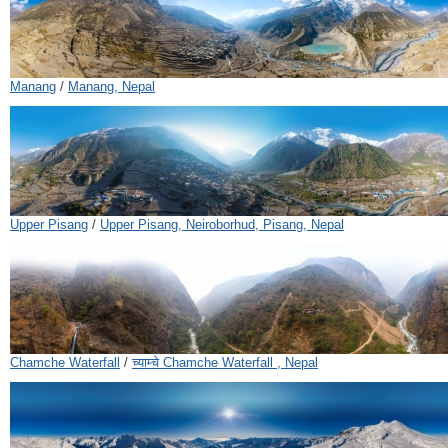
Manang
/
Manang, Nepal
Upper Pisang
/
Upper Pisang, Neiroborhud, Pisang, Nepal
Chamche Waterfall
/
च्याम्चे Chamche Waterfall , Nepal