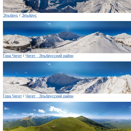
Эльбрус
/
Эльбрус
Гора Чегет
/
Чегет , Эльбрусский район
Гора Чегет
/
Чегет , Эльбрусский район