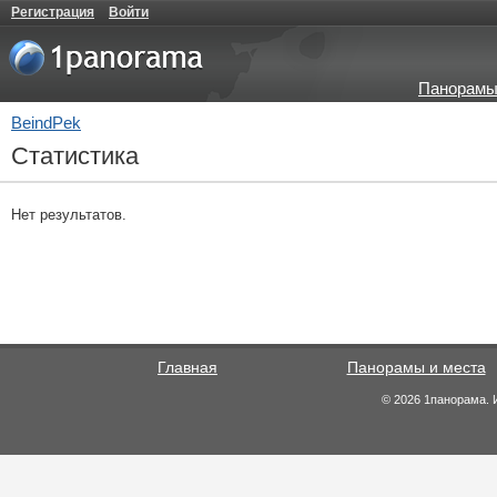
Регистрация
Войти
Панорамы
BeindPek
Статистика
Нет результатов.
Главная
Панорамы и места
© 2026 1панорама. 