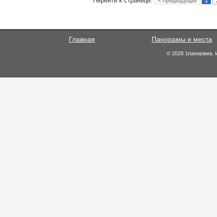
Перейти к странице:
< Предыдущая
1
Главная
Панорамы и места
© 2026 1панорама. 