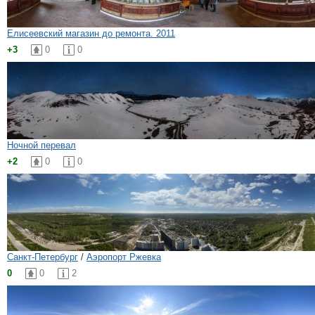
Елисеевский магазин до ремонта. 2011
+3
0
0
Ночной перевал
+2
0
0
Санкт-Петербург
/
Аэропорт Ржевка
0
0
2