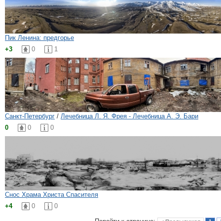
Пик Ленина: предгорье
+3
0
1
Санкт-Петербург
/
Лечебница Л. Я. Фрея - Лечебница А. Э. Бари
0
0
0
Снос Храма Христа Спасителя
+4
0
0