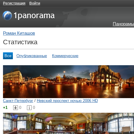
Регистрация
Войти
Панорамы
Роман Киташов
Статистика
Все
Опубликованные
Коммерческие
Санкт-Петербург
/
Невский проспект ночью 2006 HD
+1
0
0