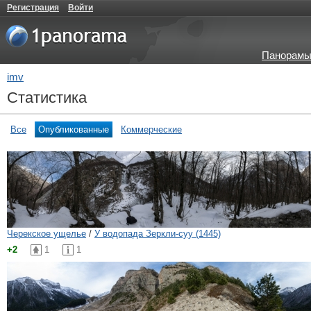
Регистрация
Войти
Панорамы
imv
Статистика
Все
Опубликованные
Коммерческие
Черекское ущелье
/
У водопада Зеркли-суу (1445)
+2
1
1