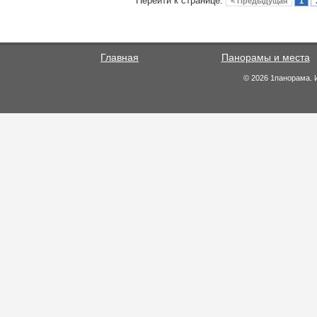
Перейти к странице:
< Предыдущая
1
Главная
Панорамы и места
© 2026 1панорама. 