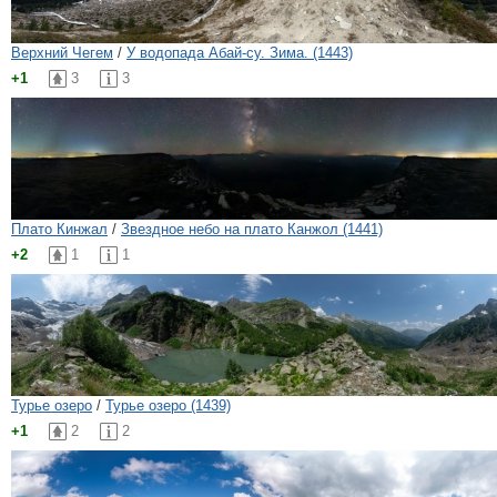
Верхний Чегем
/
У водопада Абай-су. Зима. (1443)
+1
3
3
Плато Кинжал
/
Звездное небо на плато Канжол (1441)
+2
1
1
Турье озеро
/
Турье озеро (1439)
+1
2
2