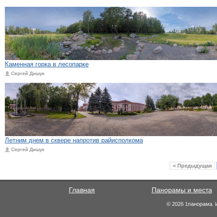
Каменная горка в лесопарке
Сергей Дишук
Летним днем в сквере напротив райисполкома
Сергей Дишук
< Предыдущая
Главная
Панорамы и места
© 2026 1панорама. 