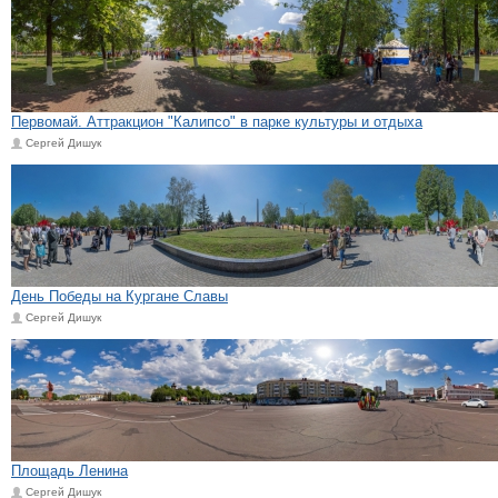
Первомай. Аттракцион "Калипсо" в парке культуры и отдыха
Сергей Дишук
День Победы на Кургане Славы
Сергей Дишук
Площадь Ленина
Сергей Дишук