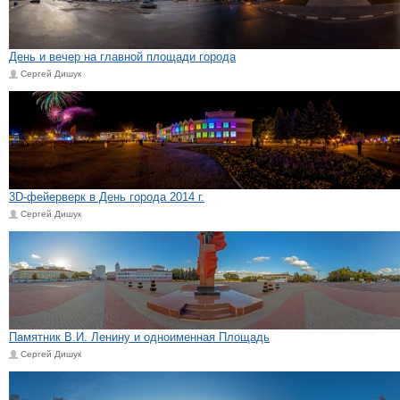
День и вечер на главной площади города
Сергей Дишук
3D-фейерверк в День города 2014 г.
Сергей Дишук
Памятник В.И. Ленину и одноименная Площадь
Сергей Дишук