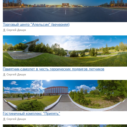
Торговый центр "Апельсин" (вечерняя)
Сергей Дишук
Памятник-самолет в честь героических подвигов летчиков
Сергей Дишук
Гостиничный комплекс "Припять"
Сергей Дишук