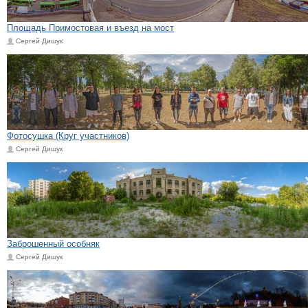
Площадь Примостовая и въезд на мост
Сергей Дишук
Фотосушка (Круг участников)
Сергей Дишук
Заброшенный особняк
Сергей Дишук