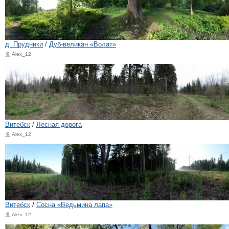
д. Прудники
/
Дуб-великан «Волат»
Alex_12
Витебск
/
Лесная дорога
Alex_12
Витебск
/
Сосна «Ведьмина лапа»
Alex_12