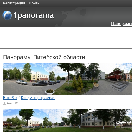
Регистрация
Войти
Панорамы
Панорамы Витебской области
Витебск
/
Кондуктор трамвая
Alex_12