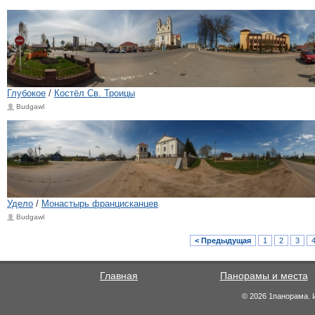
Глубокое
/
Костёл Св. Троицы
Budgawl
Удело
/
Монастырь францисканцев
Budgawl
< Предыдущая
1
2
3
Главная
Панорамы и места
© 2026 1панорама. 