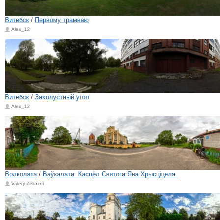
Витебск
/
Первому трамваю
Alex_12
Витебск
/
Захолустный угол
Alex_12
Волколата
/
Ваўкалата. Касцёл Святога Яна Хрысцiцеля.
Valery Zeliazei