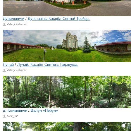
Дуниловичи
/
Дунілавічы.Касцёл Святой Тройцы.
Valery Zeliazei
Лучай
/
Лучай. Касцёл Святога Тадэвуша.
Valery Zeliazei
д. Климовичи
/
Валун «Перун»
Alex_12