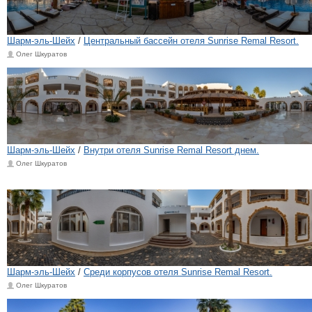
Шарм-эль-Шейх
/
Центральный бассейн отеля Sunrise Remal Resort.
Олег Шкуратов
Шарм-эль-Шейх
/
Внутри отеля Sunrise Remal Resort днем.
Олег Шкуратов
Шарм-эль-Шейх
/
Среди корпусов отеля Sunrise Remal Resort.
Олег Шкуратов