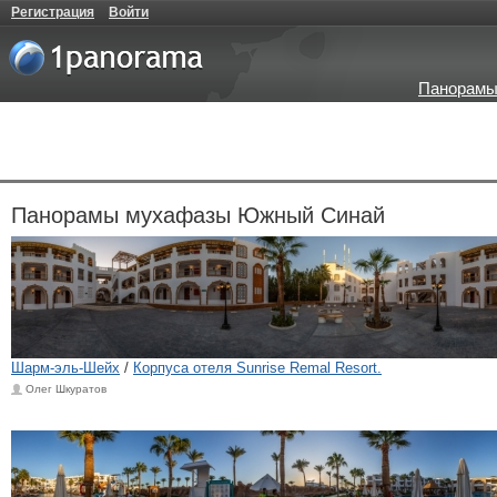
Регистрация
Войти
Панорамы
Панорамы мухафазы Южный Синай
Шарм-эль-Шейх
/
Корпуса отеля Sunrise Remal Resort.
Олег Шкуратов