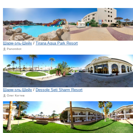
Шарм-эль-Шейх
/
Tirana Aqua Park Resort
Panorobot
Шарм-эль-Шейх
/
Dessole Seti Sharm Resort
Олег Когтев