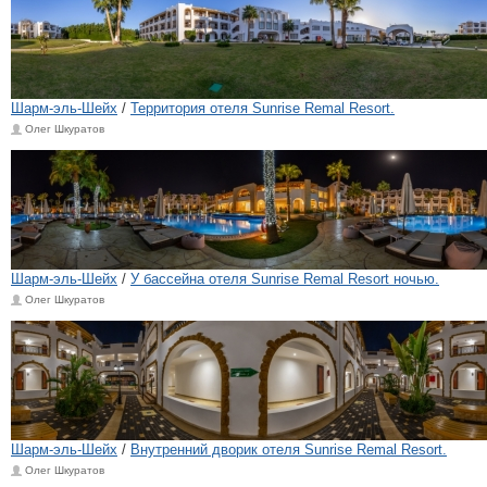
Шарм-эль-Шейх
/
Территория отеля Sunrise Remal Resort.
Олег Шкуратов
Шарм-эль-Шейх
/
У бассейна отеля Sunrise Remal Resort ночью.
Олег Шкуратов
Шарм-эль-Шейх
/
Внутренний дворик отеля Sunrise Remal Resort.
Олег Шкуратов