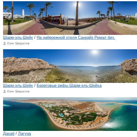
Шарм-эль-Шейх
/
На набережной отеля Санрайз Ремал бич.
Олег Шкуратов
Шарм-эль-Шейх
/
Береговые рифы Шарм-эль-Шейха
Олег Шкуратов
Дахаб
/
Лагуна