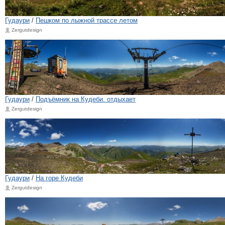
Гудаури
/
Пешком по лыжной трассе летом
Zergutdesign
Гудаури
/
Подъёмник на Кудеби. отдыхает
Zergutdesign
Гудаури
/
На горе Кудеби
Zergutdesign