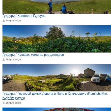
Гудаури
/
Канатка в Гудаури
Zergutdesign
Гудаури
/
Кушари: малина, родедендрон
Zergutdesign
Гудаури
/
Гостевой домик Левона и Нино в Кумлесцихе (Kumlistsikhe,
საქართველო)
Zergutdesign