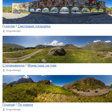
Гудаури
/
Смотровая площадка
Zergutdesign
Степанцминда
/
Монастырь на горе
Zergutdesign
Гудаури
/
По дороге
Zergutdesign