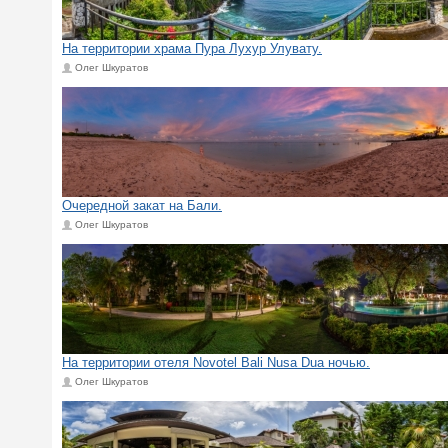
На территории храма Пура Лухур Улувату.
Олег Шкуратов
Очередной закат на Бали.
Олег Шкуратов
На территории отеля Novotel Bali Nusa Dua ночью.
Олег Шкуратов