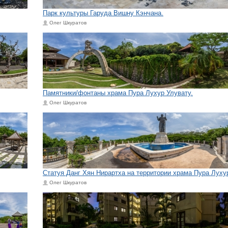
Парк культуры Гаруда Вишну Кэнчана.
Олег Шкуратов
Памятники/фонтаны храма Пура Лухур Улувату.
Олег Шкуратов
Статуя Данг Хян Нирартха на территории храма Пура Луху
Олег Шкуратов