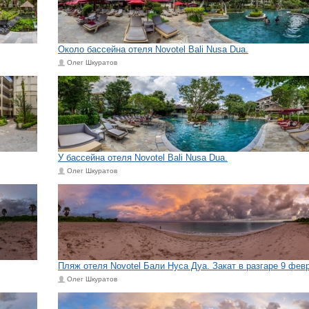
Около бассейна отеля Novotel Bali Nusa Dua.
Олег Шкуратов
У бассейна отеля Novotel Bali Nusa Dua.
Олег Шкуратов
Пляж отеля Novotel Бали Нуса Дуа. Закат в разгаре 9 фев
Олег Шкуратов