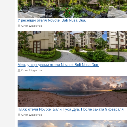
У ресепшн отеля Novotel Bali Nusa Dua.
Олег Шкуратов
Между корпусами отеля Novotel Bali Nusa Dua.
Олег Шкуратов
Пляж отеля Novotel Бали Нуса Дуа. После заката 9 февраля
Олег Шкуратов