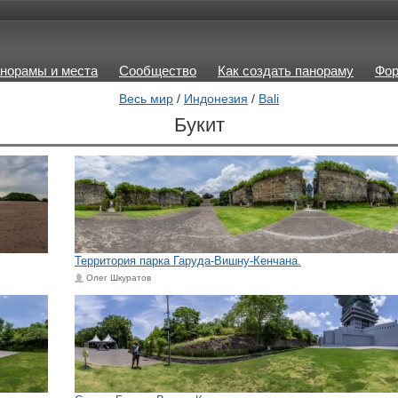
норамы и места
Сообщество
Как создать панораму
Фо
Весь мир
/
Индонезия
/
Bali
Букит
Территория парка Гаруда-Вишну-Кенчана.
Олег Шкуратов