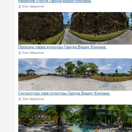
Напротив статуи Гаруда-Вишну-Кенчана.
Олег Шкуратов
Проходы парка культуры Гаруда Вишну Кэнчана.
Олег Шкуратов
Скульптуры парк культуры Гаруда Вишну Кэнчана.
Олег Шкуратов