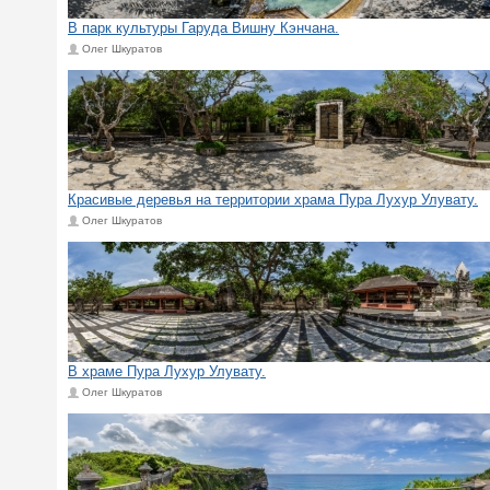
В парк культуры Гаруда Вишну Кэнчана.
Олег Шкуратов
Красивые деревья на территории храма Пура Лухур Улувату.
Олег Шкуратов
В храме Пура Лухур Улувату.
Олег Шкуратов