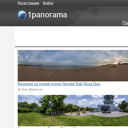
Регистрация
Войти
Па
Вечером на пляже отеля Novotel Bali Nusa Dua.
Олег Шкуратов