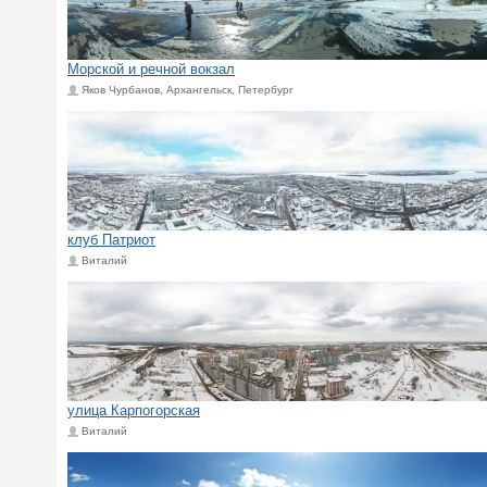
Морской и речной вокзал
Яков Чурбанов, Архангельск, Петербург
клуб Патриот
Виталий
улица Карпогорская
Виталий