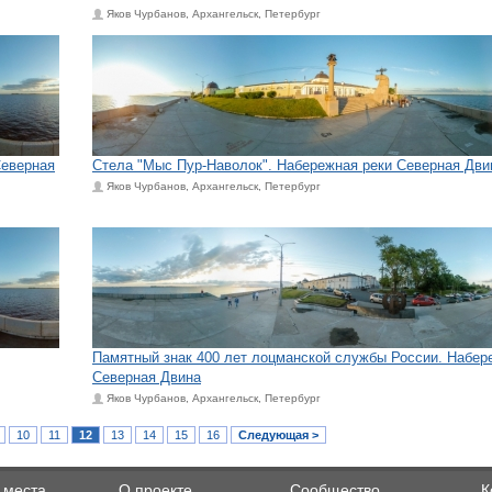
Яков Чурбанов, Архангельск, Петербург
Северная
Стела "Мыс Пур-Наволок". Набережная реки Северная Дви
Яков Чурбанов, Архангельск, Петербург
Памятный знак 400 лет лоцманской службы России. Набер
Северная Двина
Яков Чурбанов, Архангельск, Петербург
10
11
12
13
14
15
16
Следующая >
 места
О проекте
Сообщество
К