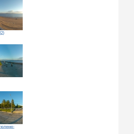
(2)
 тюленю-