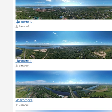
Цигломень
Виталий
Цигломень
Виталий
Исакогорка
Виталий