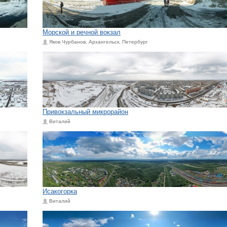
Морской и речной вокзал
Яков Чурбанов, Архангельск, Петербург
Привокзальный микрорайон
Виталий
Исакогорка
Виталий