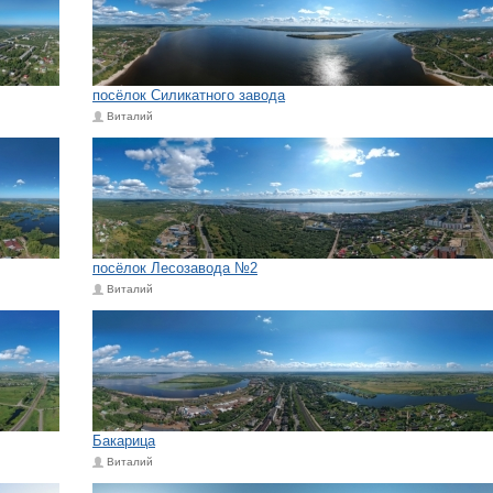
посёлок Силикатного завода
Виталий
посёлок Лесозавода №2
Виталий
Бакарица
Виталий