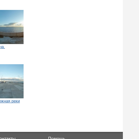
на.
ежная реки
онтакты
Помощь