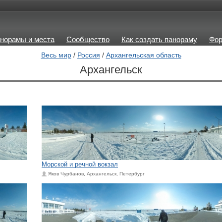
норамы и места
Сообщество
Как создать панораму
Фо
Весь мир
/
Россия
/
Архангельская область
Архангельск
Морской и речной вокзал
Яков Чурбанов, Архангельск, Петербург