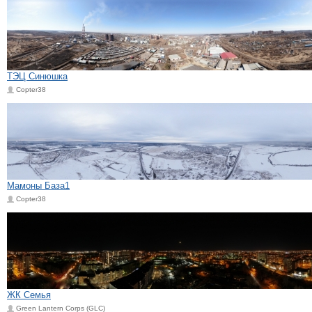
ТЭЦ Синюшка
Copter38
Мамоны База1
Copter38
ЖК Семья
Green Lantern Corps (GLC)