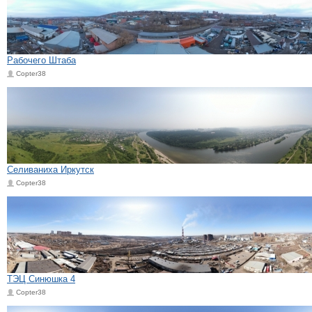
Рабочего Штаба
Copter38
Селиваниха Иркутск
Copter38
ТЭЦ Синюшка 4
Copter38