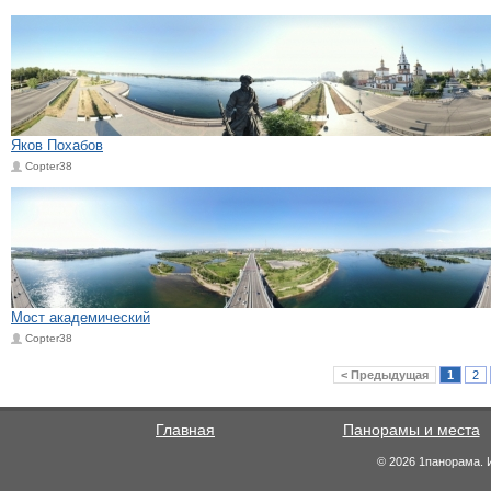
Яков Похабов
Copter38
Мост академический
Copter38
< Предыдущая
1
2
Главная
Панорамы и места
© 2026 1панорама. 