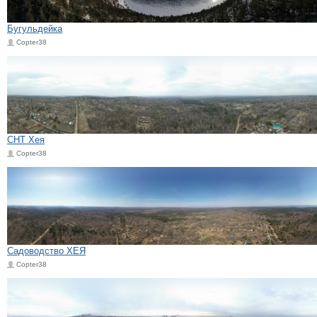
Бугульдейка
Copter38
СНТ Хея
Copter38
Садоводство ХЕЯ
Copter38