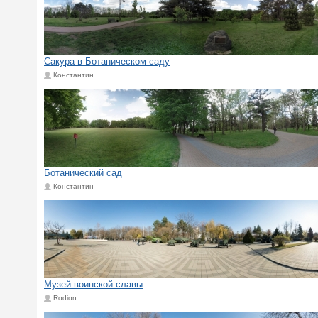
Cакура в Ботаническом саду
Константин
Ботанический сад
Константин
Музей воинской славы
Rodion