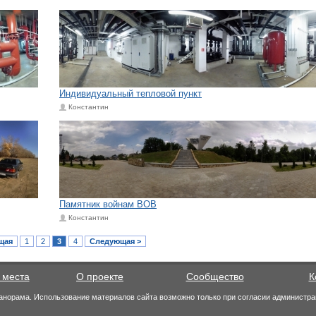
Индивидуальный тепловой пункт
Константин
Памятник войнам ВОВ
Константин
щая
1
2
3
4
Следующая >
 места
О проекте
Сообщество
К
анорама. Использование материалов сайта возможно только при согласии администра