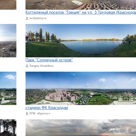
Коттеджный поселок "Греция" на ул. 3 Трудовая (Краснода
incitystroy.ru
Парк "Солнечный остров"
Sergey Khabibov
стадион ФК Краснодар
РПК «Кратос»