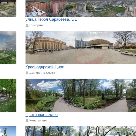
улица Героя Сарабеева, 5/1
Григорий
Краснодарский Цирк
Дмитрий Вальков
Цветочная аллея
Константин