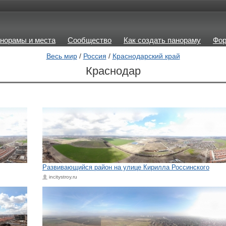
норамы и места
Сообщество
Как создать панораму
Фо
Весь мир
/
Россия
/
Краснодарский край
Краснодар
Развивающийся район на улице Кирилла Россинского
incitystroy.ru