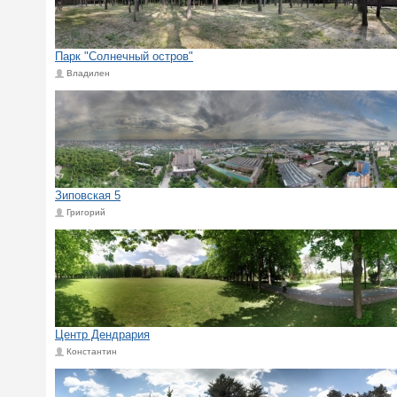
Парк "Солнечный остров"
Владилен
Зиповская 5
Григорий
Центр Дендрария
Константин