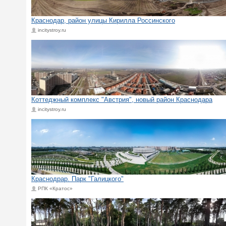
Краснодар, район улицы Кирилла Россинского
incitystroy.ru
Коттеджный комплекс "Австрия", новый район Краснодара
incitystroy.ru
Краснодрар. Парк "Галицкого"
РПК «Кратос»