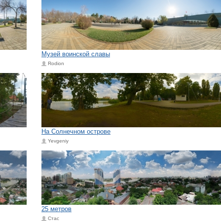
Музей воинской славы
Rodion
На Солнечном острове
Yevgeniy
25 метров
Стас