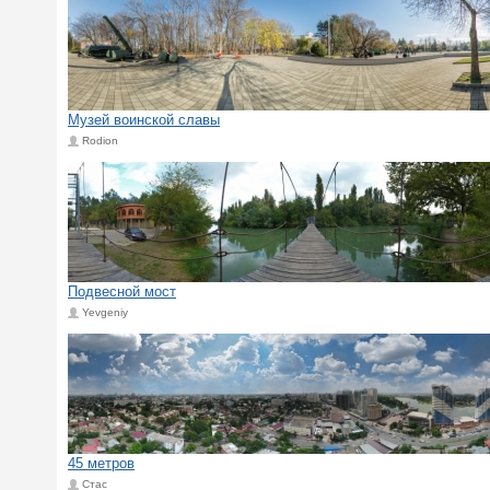
Музей воинской славы
Rodion
Подвесной мост
Yevgeniy
45 метров
Стас