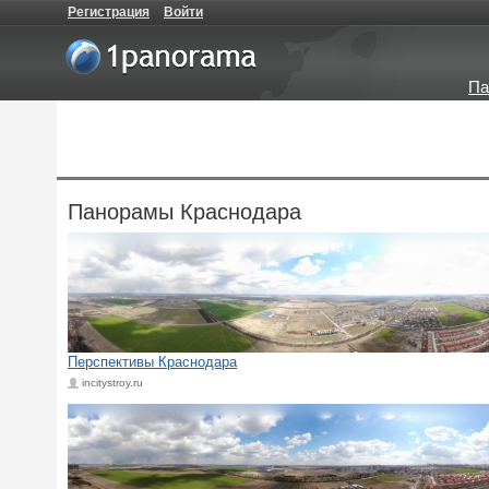
Регистрация
Войти
Па
Панорамы Краснодара
Перспективы Краснодара
incitystroy.ru