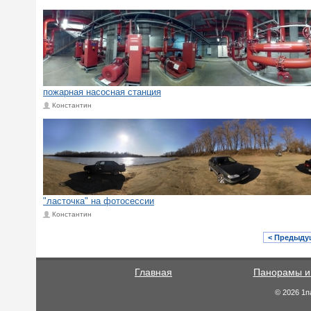
пожарная насосная станция
Константин
"ласточка" на фотосессии
Константин
< Предыду
Главная
Панорамы и
© 2026 1п