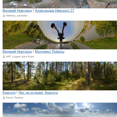
Великий Новгород
/
Александра Невского 27
Aleksey_samoilov
Великий Новгород
/
Монумент Победы
ART студия Joint Point
Красота
/
Лес на острове. Красота
Anton Tsarkov