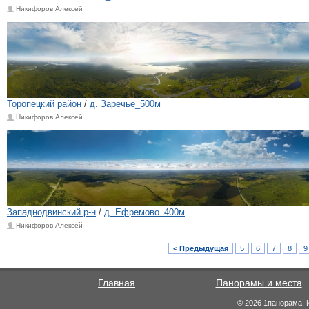
Никифоров Алексей
Торопецкий район
/
д. Заречье_500м
Никифоров Алексей
Западнодвинский р-н
/
д. Ефремово_400м
Никифоров Алексей
< Предыдущая
5
6
7
8
9
Главная
Панорамы и места
© 2026 1панорама. 