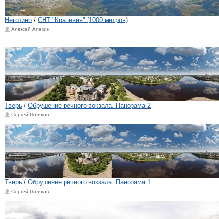
Неготино
/
СНТ "Крапивня" (1000 метров)
Алексей Алехин
Тверь
/
Обрушение речного вокзала. Панорама 2
Сергей Поляков
Тверь
/
Обрушение речного вокзала. Панорама 1
Сергей Поляков