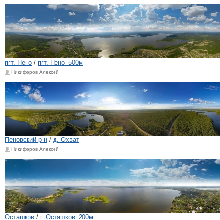
пгт. Пено
/
пгт. Пено_500м
Никифоров Алексей
Пеновский р-н
/
д. Охват
Никифоров Алексей
Осташков
/
г. Осташков_200м