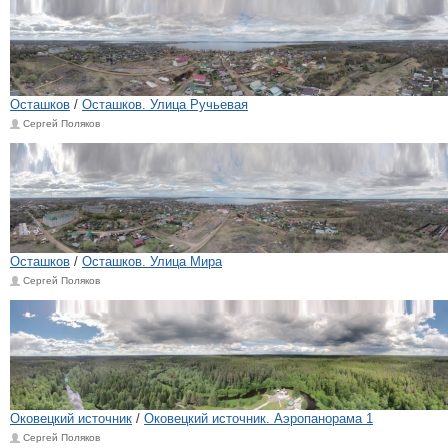
Осташков
/
Осташков. Улица Ручьевая
Сергей Поляков
Осташков
/
Осташков. Улица Мира
Сергей Поляков
Оковецкий источник
/
Оковецкий источник. Аэропанорама 1
Сергей Поляков