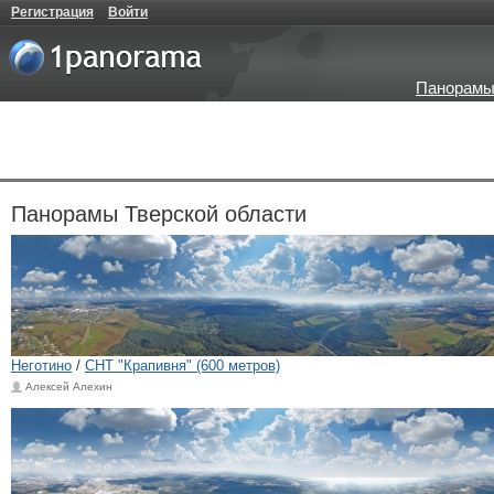
Регистрация
Войти
Панорамы
Панорамы Тверской области
Неготино
/
СНТ "Крапивня" (600 метров)
Алексей Алехин