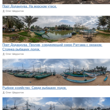
Порт Додандува. На морском утесе.
Олег Шкуратов
Порт Додандува. Пролив, соединяющий озеро Ратгама с океаном.
Стоянка рыбацких лодок.
Олег Шкуратов
Рыбное хозяйство. Среди рыбацких лодок.
Олег Шкуратов