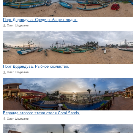
Порт Додандува. Среди рыбацких лодок.
Олег Шкуратов
Порт Додандува. Рыбное хозяйство.
Олег Шкуратов
Веранда второго этажа отеля Coral Sands.
Олег Шкуратов