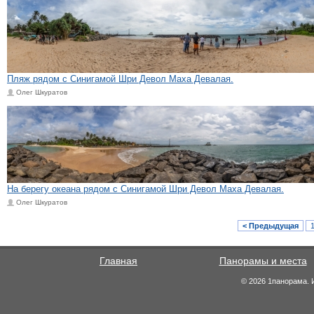
Пляж рядом с Синигамой Шри Девол Маха Девалая.
Олег Шкуратов
На берегу океана рядом с Синигамой Шри Девол Маха Девалая.
Олег Шкуратов
< Предыдущая
Главная
Панорамы и места
© 2026 1панорама. 