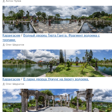
Антон Чупов
Карангасем
/
Водный дворец Тирта Гангга. Фрагмент водоема с
тропами.
Олег Шкуратов
Карангасем
/
В парке дворца Уджунг на берегу водоема.
Олег Шкуратов