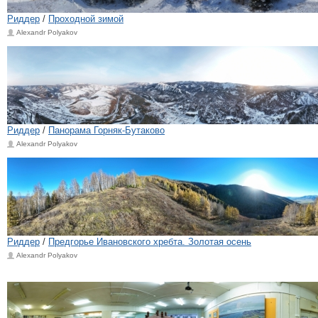
Риддер
/
Проходной зимой
Alexandr Polyakov
Риддер
/
Панорама Горняк-Бутаково
Alexandr Polyakov
Риддер
/
Предгорье Ивановского хребта. Золотая осень
Alexandr Polyakov