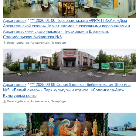
Архангельск
/
*** 2026-01-06 Персонаж сказки «ФРАНТИХА». «Дом
Архангельской сказки». Макет «дома» с сказочными персонажами и
Архангельскими сказочниками - Писаховым и Шергиным.
Соломбальская библиотека №5
Яков Чурбанов, Архангельск, Петербург
Архангельск
/
*** 2025-09-09 Соломбальская библиотека им.Шергина
№5, «Белый сквер» - Парк культуры и отдыха. «Соломбала-Арт»
Культурный центр
Яков Чурбанов, Архангельск, Петербург