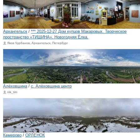
Архангельск
/
*** 2025-12-27 Дом купцов Макаровых. Творческое
пространство «ТИШИНА». Новогодняя Ёлка.
Яков Чурбанов, Архангельск, Петербург
Алёховщина
/
с. Алёховщина центр
nik_tim
Кемерово
/
ОРЛЕНОК