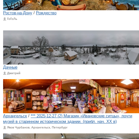
Ростов-на-Дону
/
Рождество
ГоГоЛь
Дачные
Дмитрий
Архангельск
/
*** 2025-12-27 (2) Магазин «Ивановские ситцы», почти
музей в старинном историческом здании. (прибл. нач. XX в)
Яков Чурбанов, Архангельск, Петербург