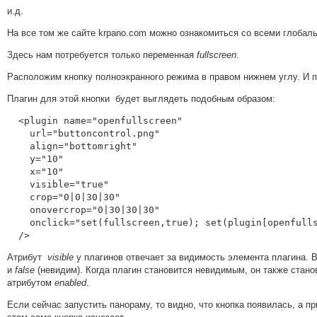
и.д.
На все том же сайте krpano.com можно ознакомиться со всеми глоба
Здесь нам потребуется только переменная
fullscreen
.
Расположим кнопку полноэкранного режима в правом нижнем углу. И пу
Плагин для этой кнопки будет выглядеть подобным образом:
  <plugin name="openfullscreen"

    url="buttoncontrol.png"

    align="bottomright"

    y="10"

    x="10"

    visible="true"

    crop="0|0|30|30"

    onovercrop="0|30|30|30"

    onclick="set(fullscreen,true); set(plugin[openfullscreen].visible,false) "

  />
Атрибут
visible
у плагинов отвечает за видимость элемента плагина. 
и
false
(невидим). Когда плагин становится невидимым, он также стано
атрибутом
enabled
.
Если сейчас запустить панораму, то видно, что кнопка появилась, а 