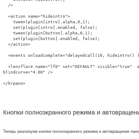
  />

  <action name="hideintro">

    tween(plugin[intro].alpha,0,1);

    set(plugin[intro].enabled, false);

    tween(plugin[button].alpha,0,1);

    set(plugin[button].enabled, false);

  </action>

  <events onloadcomplete="delayedcall(10, hideintro() );" />

  <lensflare name="lf0" set="DEFAULT" visible="true"  ath="-138.7916" atv="-50.7045" size="0.80" blind="0.60" 
blindcurve="4.00" />

</krpano>
Кнопки полноэкранного режима и автовращен
Теперь реализуем кнопки полноэкранного режима и автовращения пан