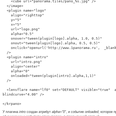
    <cube url="panorama.tiles/pano_%s.jpg" />

  </image>

  <plugin name="logo"

    align="righttop"

    y="5"

    x="5"

    url="logo.png"

    alpha="0.5"

    onover="tween(plugin[logo].alpha, 1.0, 0.5)"

    onout="tween(plugin[logo].alpha, 0.5, 0.5)"

    onclick="openurl('http://www.1panorama.ru',  _blank)"

  />

  <plugin name="intro"

    url="intro.png"

    align="center"

    alpha="0"

    onloaded="tween(plugin[intro].alpha,1,1)"

  />

  <lensflare name="lf0" set="DEFAULT" visible="true"  ath="-138.7916" atv="-50.7045" size="0.80" blind="0.60" 
blindcurve="4.00" />

</krpano>
У плагина
intro
создан атрибут
alpha=”0″
, и событие
onloaded
, которое 