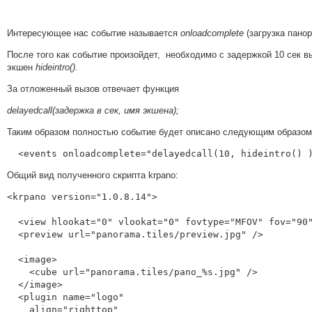
Интересующее нас событие называется
onloadcomplete
(загрузка пано
После того как событие произойдет, необходимо с задержкой 10 сек вы
экшен
hideintro().
За отложенный вызов отвечает функция
delayedcall(задержка в сек, имя экшена);
Таким образом полностью событие будет описано следующим образом
  <events onloadcomplete="delayedcall(10, hideintro() 
Общий вид полученного скрипта krpano:
<krpano version="1.0.8.14">

  <view hlookat="0" vlookat="0" fovtype="MFOV" fov="90" maxpixelzoom="1.0" fovmax="120" limitview="auto" />

  <preview url="panorama.tiles/preview.jpg" />

  <image>

    <cube url="panorama.tiles/pano_%s.jpg" />

  </image>

  <plugin name="logo"

    align="righttop"
