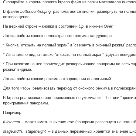
Скопируйте в корень проекта krpano файл из папки материалов
buttonco
В файле
buttoncontrol.png
располагаются кнопки: развернуть на полны
автовращение.
На верхней строке – кнопки в состоянии
Up
, в нижней
Over
.
Логика работы кнопок полноэкранного режима следующая:
* Кнопка “открыть на полный экран” и “свернуть в оконный режим” расп
* Изначально видна только “открыть на полный экран”. Другая невидим
* При нажатии на нее происходит разворачивание панорамы на весь экр
режим” видима.
Логика работы кнопки режима автовращения аналогичный.
Для того чтобы реализовать переход от оконного режима в полноэкр
В krpano реализовано ряд переменных по умолчанию. Т.е. они “прошит
проигрывания панорамы.
Например:
fullscreen
– может иметь значения
true
(панорама развернута на полный
stagewidth, stageheight
– в данных переменных хранится значение шир