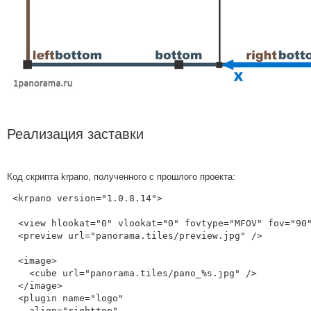
Реализация заставки
Код скрипта krpano, полученного с прошлого проекта:
 <krpano version="1.0.8.14">

  <view hlookat="0" vlookat="0" fovtype="MFOV" fov="90" maxpixelzoom="1.0" fovmax="120" limitview="auto" />

  <preview url="panorama.tiles/preview.jpg" />

  <image>

    <cube url="panorama.tiles/pano_%s.jpg" />

  </image>

  <plugin name="logo"

    align="righttop"
