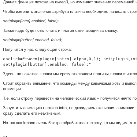
Данная функция похожа на
tween()
, но изменяет значение переменной н
Чтобы изменить значение атрибута плагина необходимо написать строк
set(plugin[intro].enabled, false);
Также надо будет отключить и плагин отвечающий за кнопку.
set(plugin[button].enabled, false);
Получится у нас следующая строка:
onclick="tween(plugin[intro].alpha,0,1); set(plugin[int
set(plugin[button].enabled, false);"
Здесь, по нажатию кнопки мы сразу отключаем плагины кнопки и интро
Стоит обратить внимание, что команды между кавычками хоть и выпо
анимации.
Т.е. если строку перевести на человеческий язык – получится нечто п
Запустить анимацию плагина intro, не дожидаясь окончания анимации 
сразу сделать его неактивным.
Но так как krpano очень быстро обрабатывает строку, то мы видим, чт