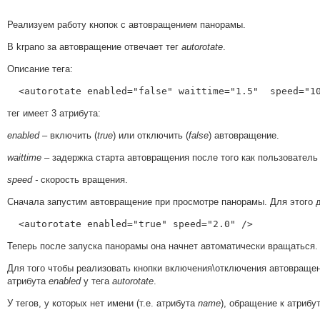
Реализуем работу кнопок с автовращением панорамы.
В krpano за автовращение отвечает тег
autorotate
.
Описание тега:
  <autorotate enabled="false" waittime="1.5"  speed="1
тег имеет 3 атрибута:
enabled
– включить (
true
) или отключить (
false
) автовращение.
waittime
– задержка старта автовращения после того как пользовател
speed -
скорость вращения.
Сначала запустим автовращение при просмотре панорамы. Для этого д
  <autorotate enabled="true" speed="2.0" />
Теперь после запуска панорамы она начнет автоматически вращаться.
Для того чтобы реализовать кнопки включения\отключения автовраще
атрибута
enabled
у тега
autorotate
.
У тегов, у которых нет имени (т.е. атрибута
name
), обращение к атрибут