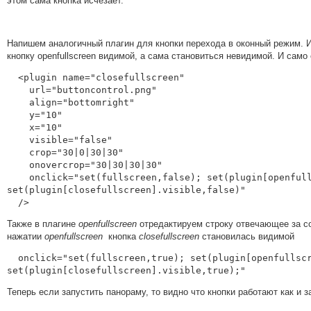
этом сама кнопка исчезает.
Напишем аналогичный плагин для кнопки перехода в оконный режим. 
кнопку openfullscreen видимой, а сама становиться невидимой. И сам
  <plugin name="closefullscreen"

    url="buttoncontrol.png"

    align="bottomright"

    y="10"

    x="10"

    visible="false"

    crop="30|0|30|30"

    onovercrop="30|30|30|30"

    onclick="set(fullscreen,false); set(plugin[openfullscreen].visible,true); 
set(plugin[closefullscreen].visible,false)"

  />
Также в плагине
openfullscreen
отредактируем строку отвечающее за 
нажатии
openfullscreen
кнопка
closefullscreen
становилась видимой
  onclick="set(fullscreen,true); set(plugin[openfullscreen].visible,false); 
set(plugin[closefullscreen].visible,true);"
Теперь если запустить панораму, то видно что кнопки работают как и 