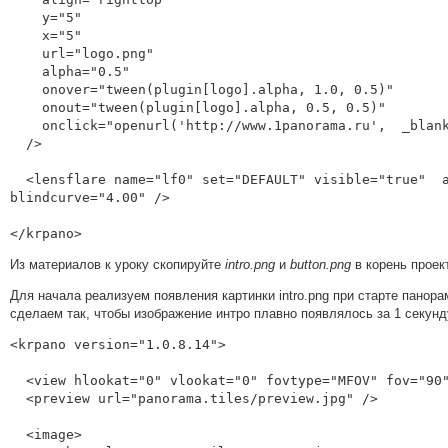
    y="5"

    x="5"

    url="logo.png"

    alpha="0.5"

    onover="tween(plugin[logo].alpha, 1.0, 0.5)"

    onout="tween(plugin[logo].alpha, 0.5, 0.5)"

    onclick="openurl('http://www.1panorama.ru',  _blank)"

  />

  <lensflare name="lf0" set="DEFAULT" visible="true"  ath="-138.7916" atv="-50.7045" size="0.80" blind="0.60" 
blindcurve="4.00" />

</krpano>
Из материалов к уроку скопируйте
intro.png
и
button.png
в корень проек
Для начала реализуем появления картинки intro.png при старте панор
сделаем так, чтобы изображение интро плавно появлялось за 1 секунд
<krpano version="1.0.8.14">

  <view hlookat="0" vlookat="0" fovtype="MFOV" fov="90" maxpixelzoom="1.0" fovmax="120" limitview="auto" />

  <preview url="panorama.tiles/preview.jpg" />

  <image>
