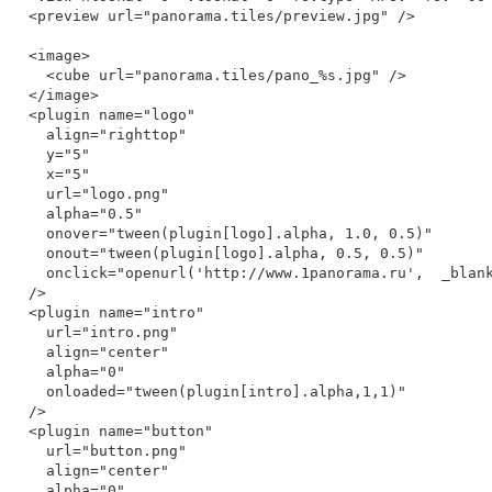
  <preview url="panorama.tiles/preview.jpg" />

  <image>

    <cube url="panorama.tiles/pano_%s.jpg" />

  </image>

  <plugin name="logo"

    align="righttop"

    y="5"

    x="5"

    url="logo.png"

    alpha="0.5"

    onover="tween(plugin[logo].alpha, 1.0, 0.5)"

    onout="tween(plugin[logo].alpha, 0.5, 0.5)"

    onclick="openurl('http://www.1panorama.ru',  _blank)"

  />

  <plugin name="intro"

    url="intro.png"

    align="center"

    alpha="0"

    onloaded="tween(plugin[intro].alpha,1,1)"

  />

  <plugin name="button"

    url="button.png"

    align="center"

    alpha="0"
