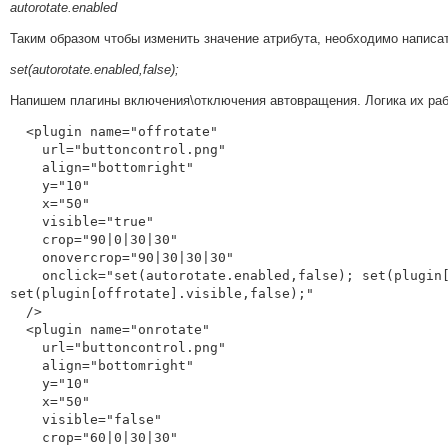
autorotate.enabled
Таким образом чтобы изменить значение атрибута, необходимо написа
set(autorotate.enabled,false);
Напишем плагины включения\отключения автовращения. Логика их раб
  <plugin name="offrotate"

    url="buttoncontrol.png"

    align="bottomright"

    y="10"

    x="50"

    visible="true"

    crop="90|0|30|30"

    onovercrop="90|30|30|30"

    onclick="set(autorotate.enabled,false); set(plugin[onrotate].visible,true); 
set(plugin[offrotate].visible,false);"

  />

  <plugin name="onrotate"

    url="buttoncontrol.png"

    align="bottomright"

    y="10"

    x="50"

    visible="false"

    crop="60|0|30|30"
