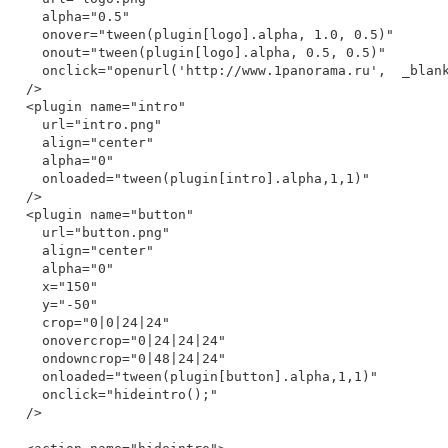
    alpha="0.5"

    onover="tween(plugin[logo].alpha, 1.0, 0.5)"

    onout="tween(plugin[logo].alpha, 0.5, 0.5)"

    onclick="openurl('http://www.1panorama.ru',  _blank)"

  />

  <plugin name="intro"

    url="intro.png"

    align="center"

    alpha="0"

    onloaded="tween(plugin[intro].alpha,1,1)"

  />

  <plugin name="button"

    url="button.png"

    align="center"

    alpha="0"

    x="150"

    y="-50"

    crop="0|0|24|24"

    onovercrop="0|24|24|24"

    ondowncrop="0|48|24|24"

    onloaded="tween(plugin[button].alpha,1,1)"

    onclick="hideintro();"

  />
