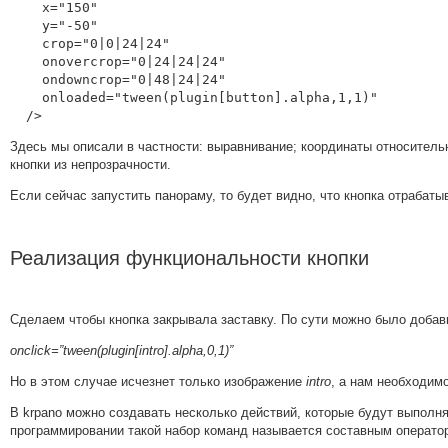
    x="150"

    y="-50"

    crop="0|0|24|24"

    onovercrop="0|24|24|24"

    ondowncrop="0|48|24|24"

    onloaded="tween(plugin[button].alpha,1,1)"

  />
Здесь мы описали в частности: выравнивание; координаты относитель
кнопки из непрозрачности.
Если сейчас запустить панораму, то будет видно, что кнопка отрабатыв
Реализация функциональности кнопки
Сделаем чтобы кнопка закрывала заставку. По сути можно было добав
onclick=”tween(plugin[intro].alpha,0,1)”
Но в этом случае исчезнет только изображение
intro
, а нам необходимо
В krpano можно создавать несколько действий, которые будут выполня
программировании такой набор команд называется составным операто