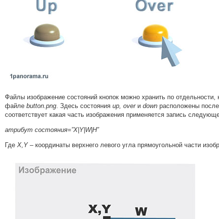
Файлы изображение состояний кнопок можно хранить по отдельности, н
файле
button.png
. Здесь состояния
up, over
и
down
расположены послед
соответствует какая часть изображения применяется запись следующе
атрибут состояния=”X|Y|W|H”
Где
X,Y
– координаты верхнего левого угла прямоугольной части изоб