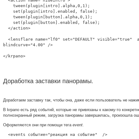
  <action name="hideintro">

    tween(plugin[intro].alpha,0,1);

    set(plugin[intro].enabled, false);

    tween(plugin[button].alpha,0,1);

    set(plugin[button].enabled, false);

  </action>

  <lensflare name="lf0" set="DEFAULT" visible="true"  ath="-138.7916" atv="-50.7045" size="0.80" blind="0.60" 
blindcurve="4.00" />

</krpano>
Доработка заставки панорамы.
Доработаем заставку так, чтобы она, даже если пользователь не нажи
В krpano есть ряд событий, которые не привязаны к какому-то конкре
полноэкранный режим, загрузка панорамы завершилась, произошла ошиб
Оформляются они при помощи тега
event
.
  <events событие="реакция на событие"  />