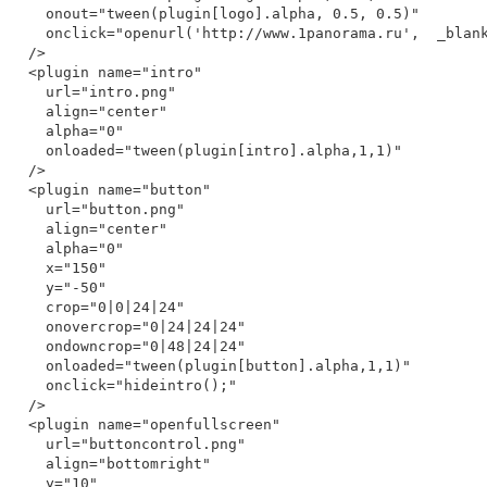
    onout="tween(plugin[logo].alpha, 0.5, 0.5)"

    onclick="openurl('http://www.1panorama.ru',  _blank)"

  />

  <plugin name="intro"

    url="intro.png"

    align="center"

    alpha="0"

    onloaded="tween(plugin[intro].alpha,1,1)"

  />

  <plugin name="button"

    url="button.png"

    align="center"

    alpha="0"

    x="150"

    y="-50"

    crop="0|0|24|24"

    onovercrop="0|24|24|24"

    ondowncrop="0|48|24|24"

    onloaded="tween(plugin[button].alpha,1,1)"

    onclick="hideintro();"

  />

  <plugin name="openfullscreen"

    url="buttoncontrol.png"

    align="bottomright"

    y="10"
