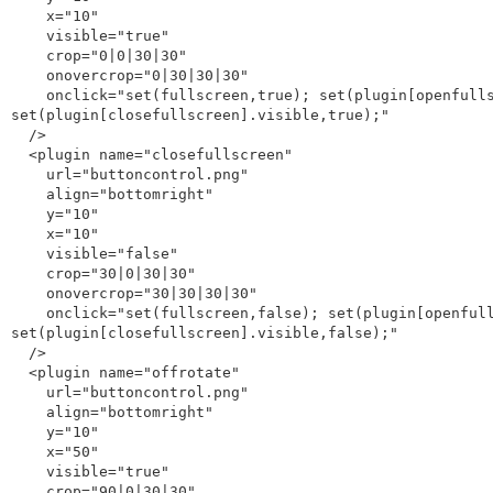
    x="10"

    visible="true"

    crop="0|0|30|30"

    onovercrop="0|30|30|30"

    onclick="set(fullscreen,true); set(plugin[openfullscreen].visible,false); 
set(plugin[closefullscreen].visible,true);"

  />

  <plugin name="closefullscreen"

    url="buttoncontrol.png"

    align="bottomright"

    y="10"

    x="10"

    visible="false"

    crop="30|0|30|30"

    onovercrop="30|30|30|30"

    onclick="set(fullscreen,false); set(plugin[openfullscreen].visible,true); 
set(plugin[closefullscreen].visible,false);"

  />

  <plugin name="offrotate"

    url="buttoncontrol.png"

    align="bottomright"

    y="10"

    x="50"

    visible="true"

    crop="90|0|30|30"
