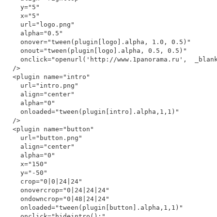
    y="5"

    x="5"

    url="logo.png"

    alpha="0.5"

    onover="tween(plugin[logo].alpha, 1.0, 0.5)"

    onout="tween(plugin[logo].alpha, 0.5, 0.5)"

    onclick="openurl('http://www.1panorama.ru',  _blank)"

  />

  <plugin name="intro"

    url="intro.png"

    align="center"

    alpha="0"

    onloaded="tween(plugin[intro].alpha,1,1)"

  />

  <plugin name="button"

    url="button.png"

    align="center"

    alpha="0"

    x="150"

    y="-50"

    crop="0|0|24|24"

    onovercrop="0|24|24|24"

    ondowncrop="0|48|24|24"

    onloaded="tween(plugin[button].alpha,1,1)"

    onclick="hideintro();"
