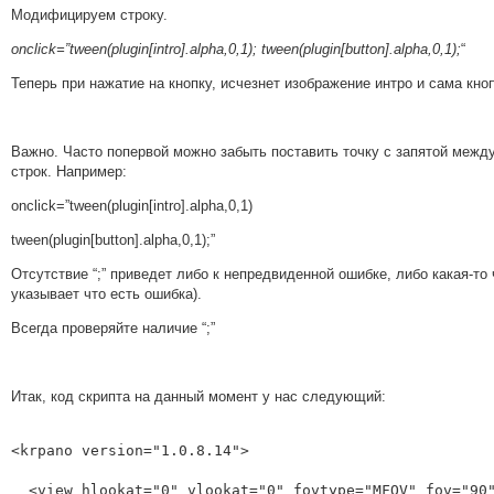
Модифицируем строку.
onclick=”tween(plugin[intro].alpha,0,1); tween(plugin[button].alpha,0,1);
“
Теперь при нажатие на кнопку, исчезнет изображение интро и сама кноп
Важно. Часто попервой можно забыть поставить точку с запятой межд
строк. Например:
onclick=”tween(plugin[intro].alpha,0,1)
tween(plugin[button].alpha,0,1);”
Отсутствие “;” приведет либо к непредвиденной ошибке, либо какая-то 
указывает что есть ошибка).
Всегда проверяйте наличие “;”
Итак, код скрипта на данный момент у нас следующий:
<krpano version="1.0.8.14">

  <view hlookat="0" vlookat="0" fovtype="MFOV" fov="90" maxpixelzoom="1.0" fovmax="120" limitview="auto" />
