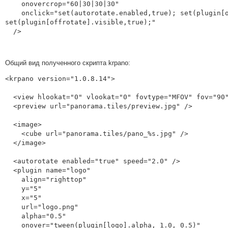
    onovercrop="60|30|30|30"

    onclick="set(autorotate.enabled,true); set(plugin[onrotate].visible,false); 
set(plugin[offrotate].visible,true);"

  />
Общий вид полученного скрипта krpano:
<krpano version="1.0.8.14">

  <view hlookat="0" vlookat="0" fovtype="MFOV" fov="90" maxpixelzoom="1.0" fovmax="120" limitview="auto" />

  <preview url="panorama.tiles/preview.jpg" />

  <image>

    <cube url="panorama.tiles/pano_%s.jpg" />

  </image>

  <autorotate enabled="true" speed="2.0" />

  <plugin name="logo"

    align="righttop"

    y="5"

    x="5"

    url="logo.png"

    alpha="0.5"

    onover="tween(plugin[logo].alpha, 1.0, 0.5)"
