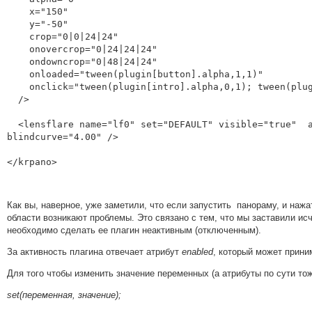
    x="150"

    y="-50"

    crop="0|0|24|24"

    onovercrop="0|24|24|24"

    ondowncrop="0|48|24|24"

    onloaded="tween(plugin[button].alpha,1,1)"

    onclick="tween(plugin[intro].alpha,0,1); tween(plugin[button].alpha,0,1);"

  />

  <lensflare name="lf0" set="DEFAULT" visible="true"  ath="-138.7916" atv="-50.7045" size="0.80" blind="0.60" 
blindcurve="4.00" />

</krpano>
Как вы, наверное, уже заметили, что если запустить панораму, и нажа
области возникают проблемы. Это связано с тем, что мы заставили исче
необходимо сделать ее плагин неактивным (отключенным).
За активность плагина отвечает атрибут
enabled
, который может прини
Для того чтобы изменить значение переменных (а атрибуты по сути 
set(переменная, значение);