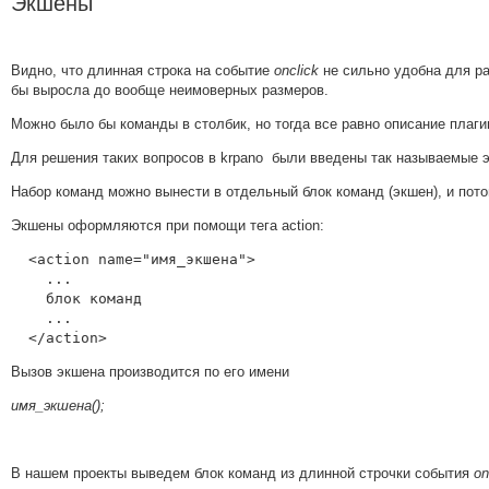
Экшены
Видно, что длинная строка на событие
onclick
не сильно удобна для ра
бы выросла до вообще неимоверных размеров.
Можно было бы команды в столбик, но тогда все равно описание плагин
Для решения таких вопросов в krpano были введены так называемые 
Набор команд можно вынести в отдельный блок команд (экшен), и пото
Экшены оформляются при помощи тега action:
  <action name="имя_экшена">

    ...

    блок команд

    ...

  </action>
Вызов экшена производится по его имени
имя_экшена();
В нашем проекты выведем блок команд из длинной строчки события
on