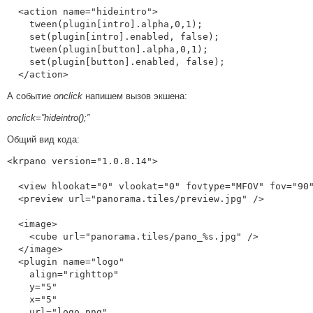
  <action name="hideintro">

    tween(plugin[intro].alpha,0,1);

    set(plugin[intro].enabled, false);

    tween(plugin[button].alpha,0,1);

    set(plugin[button].enabled, false);

  </action>
А событие
onclick
напишем вызов экшена:
onclick=”hideintro();”
Общий вид кода:
<krpano version="1.0.8.14">

  <view hlookat="0" vlookat="0" fovtype="MFOV" fov="90" maxpixelzoom="1.0" fovmax="120" limitview="auto" />

  <preview url="panorama.tiles/preview.jpg" />

  <image>

    <cube url="panorama.tiles/pano_%s.jpg" />

  </image>

  <plugin name="logo"

    align="righttop"

    y="5"

    x="5"

    url="logo.png"
