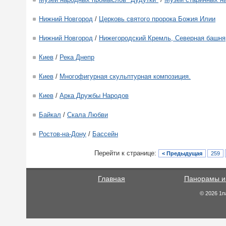
Нижний Новгород
/
Церковь святого пророка Божия Илии
Нижний Новгород
/
Нижегородский Кремль, Северная башня
Киев
/
Река Днепр
Киев
/
Многофигурная скульптурная композиция.
Киев
/
Арка Дружбы Народов
Байкал
/
Скала Любви
Ростов-на-Дону
/
Бассейн
Перейти к странице:
< Предыдущая
259
Главная
Панорамы и
© 2026 1п