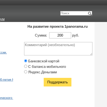
рум
На развитие проекта 1panorama.ru
Сумма:
руб.
ссии.
Банковской картой
С баланса мобильного
Яндекс.Деньгами
й Азии. Из-за чувствительности к морозу (-18 – -20°) редко растет за
0-летия Никитского Ботанического Сада. Она была богиней цветов, рас
ического сада.
ика.