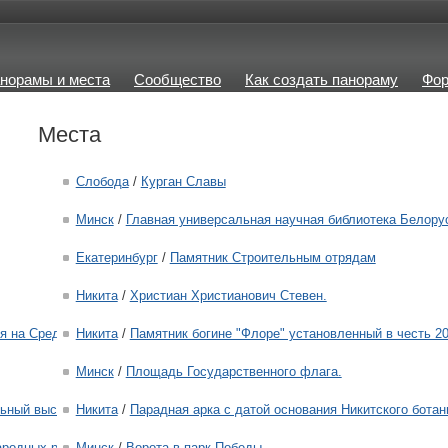
норамы и места
Сообщество
Как создать панораму
Фо
Места
Слобода
/
Курган Славы
Минск
/
Главная универсальная научная библиотека Белору
Екатеринбург
/
Памятник Строительным отрядам
Никита
/
Христиан Христианович Стевен.
ся на Средиземноморском побережье от Пиренейского полуострова до Мало
Никита
/
Памятник богине "Флоре" установленный в честь 20
Минск
/
Площадь Государственного флага.
льный выставочный центр «БелЭкспо»
Никита
/
Парадная арка с датой основания Никитского ботан
родных ремесел и технологий "Дудутки", хутор - мельница и дом завозн
Минск
/
Ворота в парк Победы