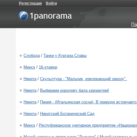
Регистрация
Войти
Па
Слобода
/
Танки у Кургана Славы
Минск
/
16-этажки
Никита
/
Скульптура - "Мальчик, извлекающий занозу".
Никита
/
Выбираем королеву бала хризантем!
Никита
/
Пиния - (Итальянская сосна). В природе встречает
Никита
/
Никитский Ботанический Сад
Минск
/
Республиканское унитарное предприятие «Национа
Музей народных промыслов "Дудутки"
/
Музей старинных на