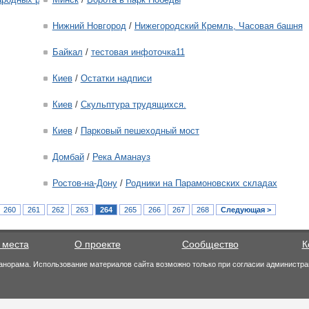
Нижний Новгород
/
Нижегородский Кремль, Часовая башня
Байкал
/
тестовая инфоточка11
Киев
/
Остатки надписи
Киев
/
Скульптура трудящихся.
Киев
/
Парковый пешеходный мост
Домбай
/
Река Аманауз
Ростов-на-Дону
/
Родники на Парамоновских складах
260
261
262
263
264
265
266
267
268
Следующая >
 места
О проекте
Сообщество
К
анорама. Использование материалов сайта возможно только при согласии администра