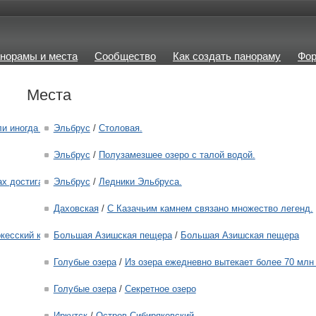
норамы и места
Сообщество
Как создать панораму
Фо
Места
и иногда Зубами Дракона.
Эльбрус
/
Столовая.
Эльбрус
/
Полузамезшее озеро с талой водой.
х достигает 400м.
Эльбрус
/
Ледники Эльбруса.
Даховская
/
С Казачьим камнем связано множество легенд.
ркесский камень, Шайтановый, Ведьмин, Девичий камень.
Большая Азишская пещера
/
Большая Азишская пещера
Голубые озера
/
Из озера ежедневно вытекает более 70 млн 
Голубые озера
/
Секретное озеро
Иркутск
/
Остров Сибиряковский