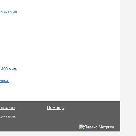
 части реки Дон.
 400 миллионов лет назад.
ушки.
онтакты
Помощь
ции сайта.