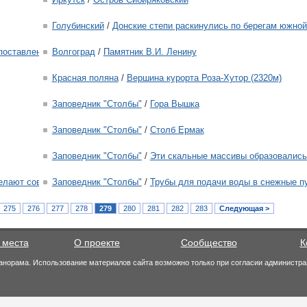
Голубинский
/
Донские степи раскинулись по берегам южной
 поставлен памятник посвященный И.В. Сталину.
Волгоград
/
Памятник В.И. Ленину
Красная поляна
/
Вершина курорта Роза-Хутор (2320м)
Заповедник "Столбы"
/
Гора Вышка
Заповедник "Столбы"
/
Столб Ермак
Заповедник "Столбы"
/
Эти скальные массивы образовались
елают совместить отдых с приготовлением шашлыка.
Заповедник "Столбы"
/
Трубы для подачи воды в снежные п
275
276
277
278
279
280
281
282
283
Следующая >
 места
О проекте
Сообщество
К
анорама. Использование материалов сайта возможно только при согласии администра