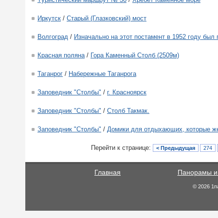
Иркутск
/
Старый (Глазковский) мост
Волгоград
/
Изначально на этот постамент в 1952 году был
Красная поляна
/
Гора Каменный Столб (2509м)
Таганрог
/
Набережные Таганрога
Заповедник "Столбы"
/
г. Красноярск
Заповедник "Столбы"
/
Столб Такмак.
Заповедник "Столбы"
/
Домики для отдыхающих, которые ж
Перейти к странице:
< Предыдущая
274
Главная
Панорамы и
© 2026 1п