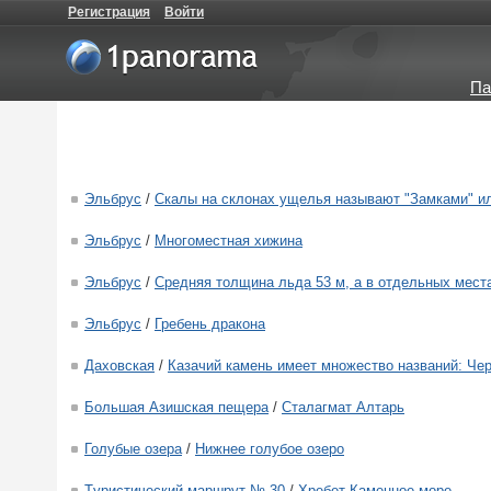
Регистрация
Войти
Па
Эльбрус
/
Скалы на склонах ущелья называют "Замками" ил
Эльбрус
/
Многоместная хижина
Эльбрус
/
Средняя толщина льда 53 м, а в отдельных места
Эльбрус
/
Гребень дракона
Даховская
/
Казачий камень имеет множество названий: Че
Большая Азишская пещера
/
Сталагмат Алтарь
Голубые озера
/
Нижнее голубое озеро
Tуристический маршрут № 30
/
Хребет Каменное море