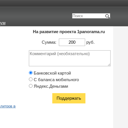
рум
На развитие проекта 1panorama.ru
Сумма:
руб.
Банковской картой
С баланса мобильного
Яндекс.Деньгами
литров воды, но при этом в него не впадает ни единого ручья.