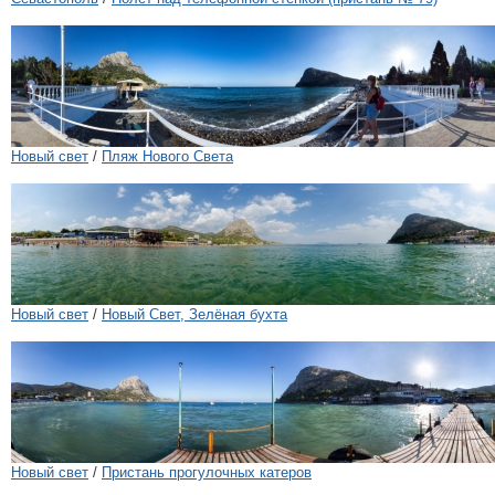
Новый свет
/
Пляж Нового Света
Новый свет
/
Новый Свет, Зелёная бухта
Новый свет
/
Пристань прогулочных катеров