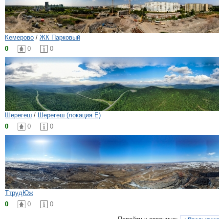
Кемерово
/
ЖК Парковый
0
0
0
Шерегеш
/
Шерегеш (локация Е)
0
0
0
ТтрудЮж
0
0
0