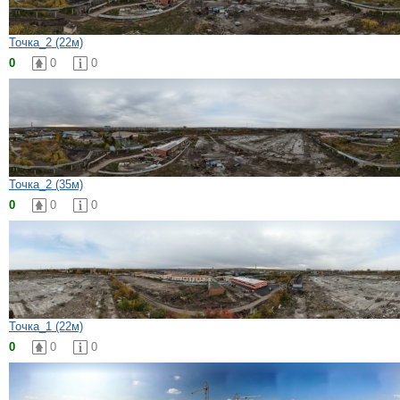
Точка_2 (22м)
0
0
0
Точка_2 (35м)
0
0
0
Точка_1 (22м)
0
0
0