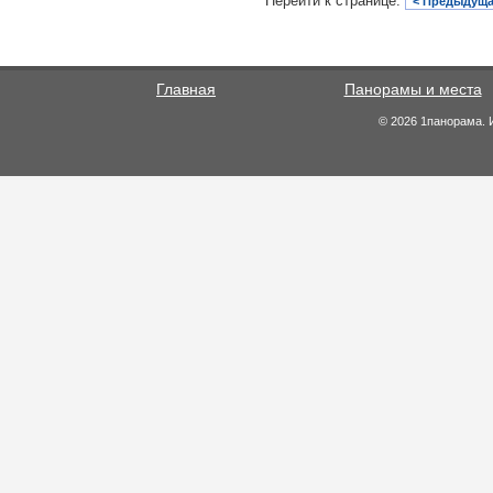
Перейти к странице:
< Предыдуща
Главная
Панорамы и места
© 2026 1панорама. 