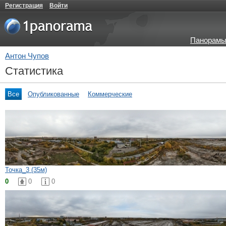
Регистрация
Войти
Панорамы
Антон Чупов
Статистика
Все
Опубликованные
Коммерческие
Точка_3 (35м)
0
0
0