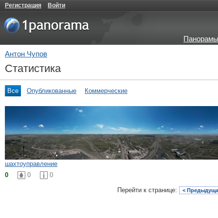
Регистрация
Войти
Панорамы
Антон Чупов
Статистика
Все
Опубликованные
Коммерческие
шахтоуправление
0
0
0
Перейти к странице:
< Предыдуща