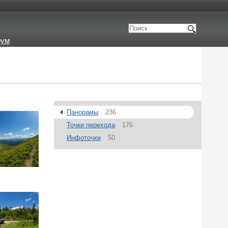
рум
Панорамы
236
Точки перехода
176
Инфоточки
50