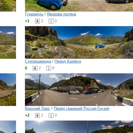
Гузерипль
/
Яворова поляна
+1
2
0
Степанцминда
/
Перед Казбеги
0
2
0
Верхний Ларс
/
Перед границей Россия-Грузия
+2
2
0