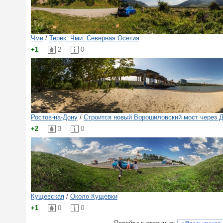
Чми
/
Терек. Чми. Северная Осетия
+1
2
0
Ростов-на-Дону
/
Строится новый Ворошиловский мост через 
+2
3
0
Кущевская
/
Около Кущевки
+1
0
0