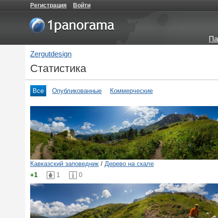
Регистрация
Войти
Па
Zergutdesign
Статистика
Все
Опубликованные
Коммерческие
Кавказский заповедник
/
Дерево на скале
+1
1
0