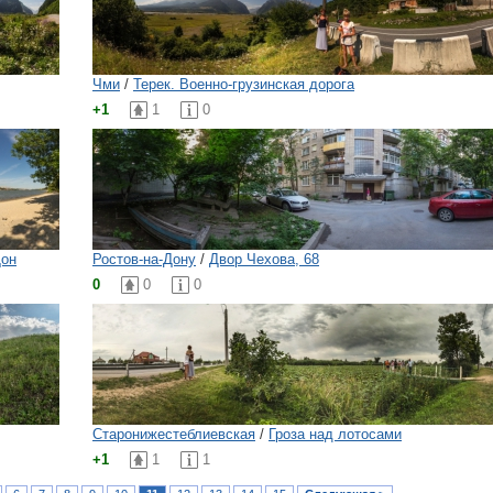
Чми
/
Терек. Военно-грузинская дорога
+1
1
0
Дон
Ростов-на-Дону
/
Двор Чехова, 68
0
0
0
Старонижестеблиевская
/
Гроза над лотосами
+1
1
1