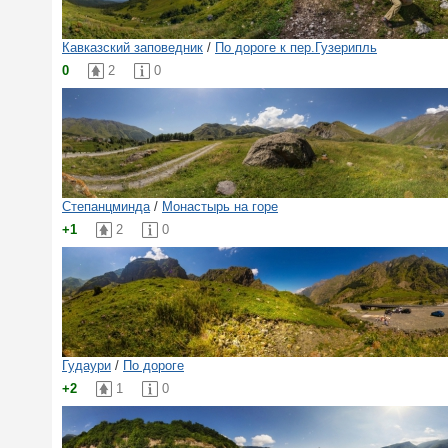
Кавказский заповедник
/
По дороге к пер.Гузерипль
0
2
0
Степанцминда
/
Монастырь на горе
+1
2
0
Гудаури
/
По дороге
+2
1
0