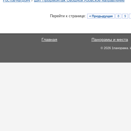
Ростов-на-Дону
/
Щит Профмонтаж Овощной Азовское направление
Перейти к странице:
< Предыдущая
8
9
Главная
Панорамы и места
© 2026 1панорама. 