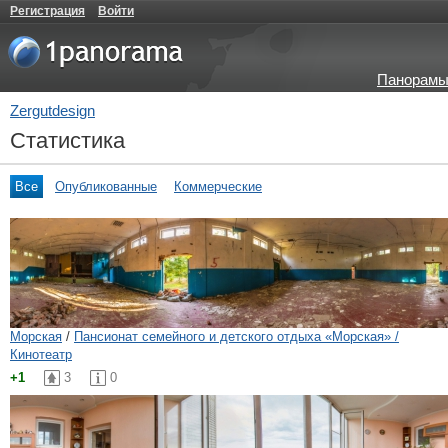
Регистрация
Войти
Панорамы
Zergutdesign
Статистика
Все
Опубликованные
Коммерческие
Морская
/
Пансионат семейного и детского отдыха «Морская» /
Кинотеатр
+1
3
0