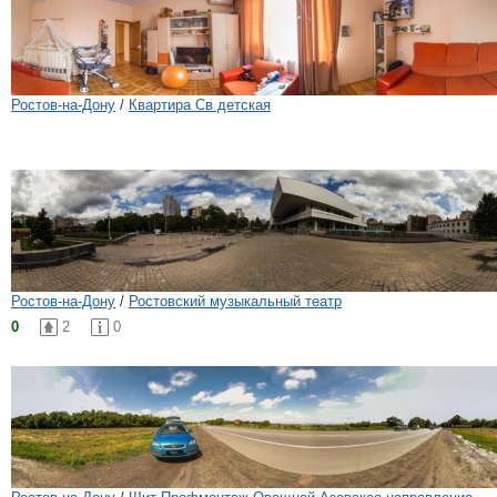
Ростов-на-Дону
/
Квартира Св детская
Ростов-на-Дону
/
Ростовский музыкальный театр
0
2
0