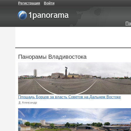
Регистрация
Войти
Па
Панорамы Владивостока
Площадь Борцов за власть Советов на Дальнем Востоке
Александр