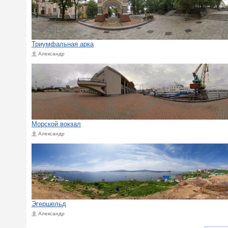
Триумфальная арка
Александр
Морской вокзал
Александр
Эгершельд
Александр