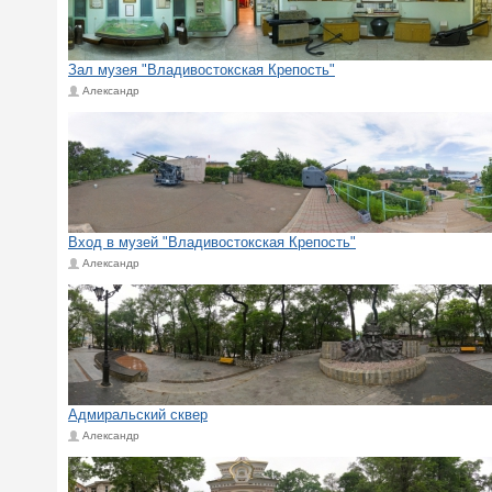
Зал музея "Владивостокская Крепость"
Александр
Вход в музей "Владивостокская Крепость"
Александр
Адмиральский сквер
Александр