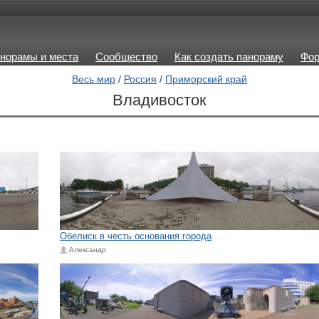
норамы и места
Сообщество
Как создать панораму
Фо
Весь мир
/
Россия
/
Приморский край
Владивосток
Обелиск в честь основания города
Александр