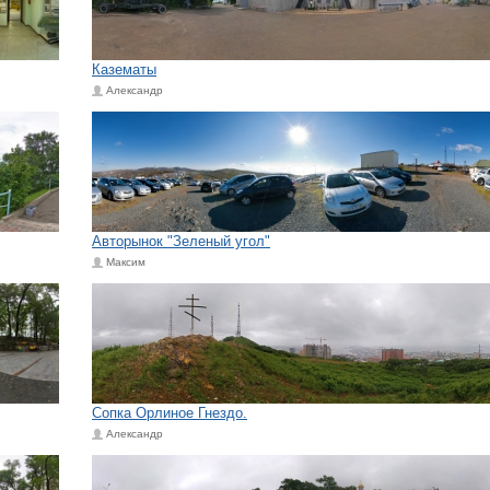
Казематы
Александр
Авторынок "Зеленый угол"
Максим
Сопка Орлиное Гнездо.
Александр