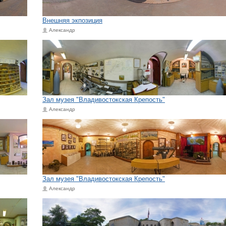
Внешняя экпозиция
Александр
Зал музея "Владивостокская Крепость"
Александр
Зал музея "Владивостокская Крепость"
Александр