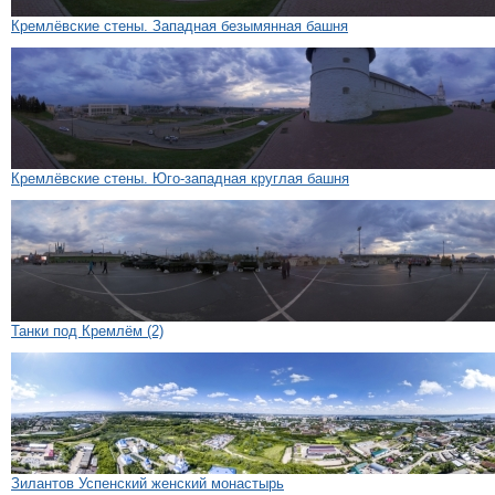
Кремлёвские стены. Западная безымянная башня
Кремлёвские стены. Юго-западная круглая башня
Танки под Кремлём (2)
Зилантов Успенский женский монастырь