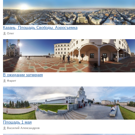
Казань, Площадь Свободы. Аэросъемка
Олег
В ожидании затмения
Фарит
Площадь 1 мая
Василий Александров