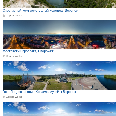
Спортивный комплекс Белый колодец, Воронеж
Copter-Works
Московский проспект, г.Воронеж
Copter-Works
Гото Предестинация Kорабль-музей, г.Воронеж
Copter-Works