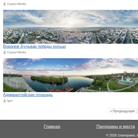
Copter-Works
Воронеж Бульвар победы кольцо
Copter-Works
Адмиралтейская площадь
Igor
< Предыдущая
Главная
Панорамы и места
© 2026 1панорама. 