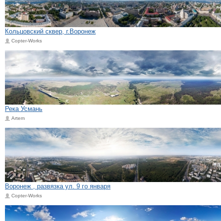
Кольцовский сквер, г.Воронеж
Copter-Works
Река Усмань
Artem
Воронеж , развязка ул. 9 го января
Copter-Works