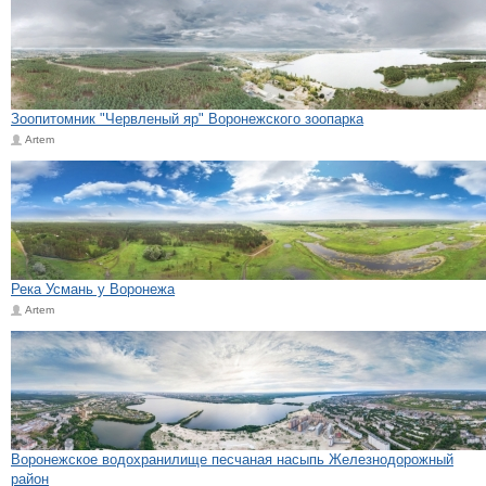
Зоопитомник "Червленый яр" Воронежского зоопарка
Artem
Река Усмань у Воронежа
Artem
Воронежское водохранилище песчаная насыпь Железнодорожный
район