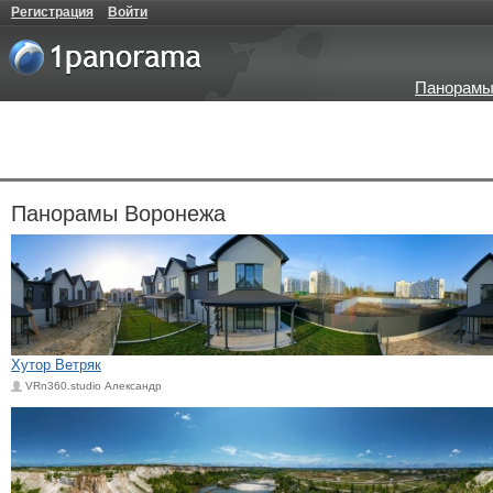
Регистрация
Войти
Панорамы
Панорамы Воронежа
Хутор Ветряк
VRn360.studio Александр