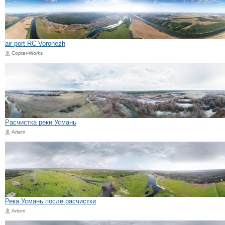
air port RC Voronezh
Copter-Works
Расчистка реки Усмань
Artem
Река Усмань после расчистки
Artem