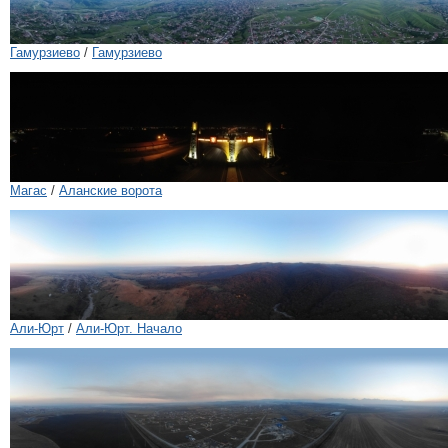
Гамурзиево
/
Гамурзиево
Магас
/
Аланские ворота
Али-Юрт
/
Али-Юрт. Начало