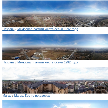
Назрань
/
Мемориал памяти жертв осени 1992 года
Назрань
/
Мемориал памяти жертв осени 1992 года
Магас
/
Магас. Где-то во дворах