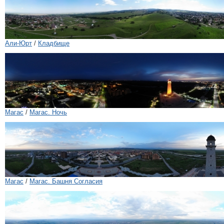
Али-Юрт
/
Кладбище
Магас
/
Магас. Ночь
Магас
/
Магас. Башня Согласия