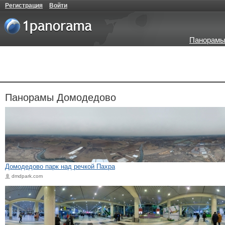
Регистрация
Войти
Панорамы
Панорамы Домодедово
Домодедово парк над речкой Пахра
dmdpark.com