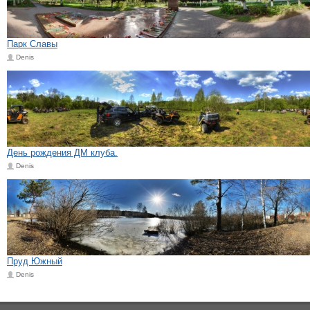
Парк Славы
Denis
День рождения ДМ клуба.
Denis
Пруд Южный
Denis