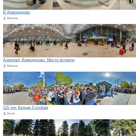
В Домодедово
Максим
Аэропорт Домодедово. Место встречи
Максим
115 лет Белым Столбам
Denis